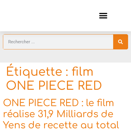
ANIMES AUTOMNE 2026 🍁
GUIDES ANIMES
Étiquette :
film
ONE PIECE RED
ONE PIECE RED : le film
réalise 31,9 Milliards de
Yens de recette au total