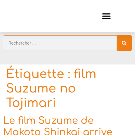
ANIMES AUTOMNE 2026 🍁
GUIDES ANIMES
Étiquette :
film
Suzume no
Tojimari
Le film Suzume de
Makoto Shinkai arrive