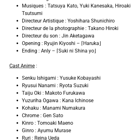
Musiques : Tatsuya Kato, Yuki Kanesaka, Hiroaki
Tsutsumi
Directeur Artistique : Yoshihara Shunichiro
Directeur de la photographie : Takano Hiroki
Directeur du son : Jin Aketagawa
Opening : Ryujin Kiyoshi – ⌈Haruka⌋
Ending : Anly – ⌈Suki ni Shina yo⌋
Cast Anime
:
Senku Ishigami : Yusuke Kobayashi
Ryusui Nanami : Ryota Suzuki
Taiju Oki : Makoto Furukawa
Yuzuriha Ogawa : Kana Ichinose
Kohaku : Manami Numakura
Chrome : Gen Sato
Kinro : Tomoaki Maeno
Ginro : Ayumu Murase
Ruri : Reina Ueda