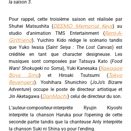
la saison 3.
Pour rappel, cette troisième saison est réalisée par
Shuhei Matsushita (
) au
DEEMO Memorial Keys
studio d’animation TMS Entertainment (
Rent-A-
). Yuichiro Kido rédige le scénario tandis
Girlfriend
que Yuko Iwasa (
Saint Seiya : The Lost Canvas
) est
créditée en tant que character designeuse. Les
musiques sont composées par Tatsuya Kato (
Food
Wars! Shokugeki no Soma
), Yuki Kanesaka (
Kawagoe
) et Hiroaki Tsutsumi (
Boys Sing
Tokyo
). Yoshihara Shunichiro (
JoJo’s Bizarre
Revengers
Adventure
) occupe le poste de directeur artistique et
Jin Aketagawa (
) celui de directeur du son.
DanMachi
L’auteur-compositeur-interprète Ryujin Kiyoshi
interprète la chanson Haruka pour l’opening de cette
seconde partie tandis que la chanteuse Anly interprète
la chanson Suki ni Shina yo pour l’ending.