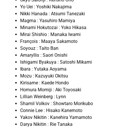
Yo Uei : Yoshiki Nakajima
Nikki Hanada : Atsumi Tanezaki
Magma : Yasuhiro Mamiya
Minami Hokutozai : Yoko Hikasa
Mirai Shishio : Manaka Iwami
François : Maaya Sakamoto
Soyouz : Taito Ban
Amaryllis : Saori Onishi
Ishigami Byakuya : Satoshi Mikami
Ibara : Yutaka Aoyama
Mozu : Kazuyuki Okitsu
Kirisame : Kaede Hondo
Homura Momiji : Aki Toyosaki
Lillian Weinberg : Lynn
Shamil Volkov : Showtaro Morikubo
Connie Lee : Hisako Kanemoto
Yakov Nikitin : Kanehira Yamamoto
Darya Nikitin : Rie Tanaka