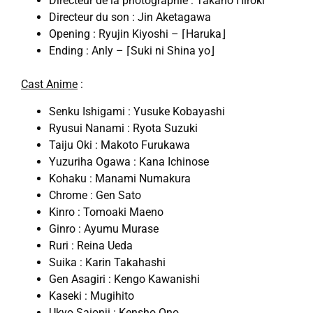
Directeur de la photographie : Takano Hiroki
Directeur du son : Jin Aketagawa
Opening : Ryujin Kiyoshi – ⌈Haruka⌋
Ending : Anly – ⌈Suki ni Shina yo⌋
Cast Anime
:
Senku Ishigami : Yusuke Kobayashi
Ryusui Nanami : Ryota Suzuki
Taiju Oki : Makoto Furukawa
Yuzuriha Ogawa : Kana Ichinose
Kohaku : Manami Numakura
Chrome : Gen Sato
Kinro : Tomoaki Maeno
Ginro : Ayumu Murase
Ruri : Reina Ueda
Suika : Karin Takahashi
Gen Asagiri : Kengo Kawanishi
Kaseki : Mugihito
Ukyo Saionji : Kensho Ono