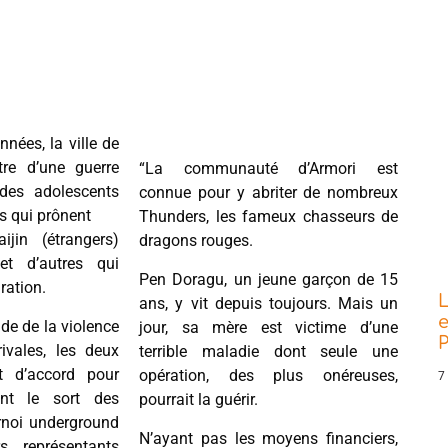
nées, la ville de
tre d’une guerre
“La communauté d’Armori est
des adolescents
connue pour y abriter de nombreux
s qui prônent
Thunders, les fameux chasseurs de
ijin (étrangers)
dragons rouges.
t d’autres qui
Pen Doragu, un jeune garçon de 15
ration.
L
ans, y vit depuis toujours. Mais un
e
ade de la violence
jour, sa mère est victime d’une
P
ivales, les deux
terrible maladie dont seule une
 d’accord pour
opération, des plus onéreuses,
7
ment le sort des
pourrait la guérir.
rnoi underground
N’ayant pas les moyens financiers,
s représentants