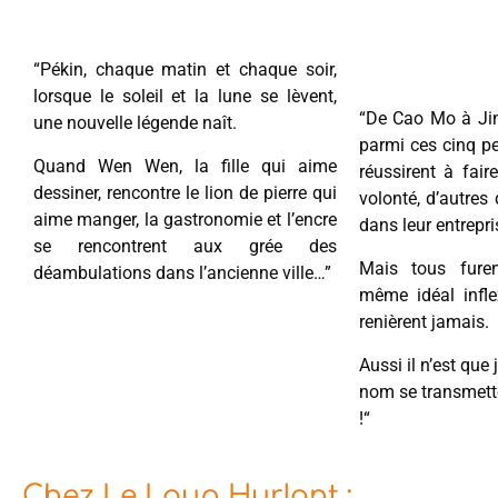
“Pékin, chaque matin et chaque soir,
lorsque le soleil et la lune se lèvent,
“De Cao Mo à Jing
une nouvelle légende naît.
parmi ces cinq p
Quand Wen Wen, la fille qui aime
réussirent à faire
dessiner, rencontre le lion de pierre qui
volonté, d’autres
aime manger, la gastronomie et l’encre
dans leur entrepri
se rencontrent aux grée des
Mais tous fure
déambulations dans l’ancienne ville…”
même idéal inflex
renièrent jamais.
Aussi il n’est que 
nom se transmette
!“
Chez Le Loup Hurlant :