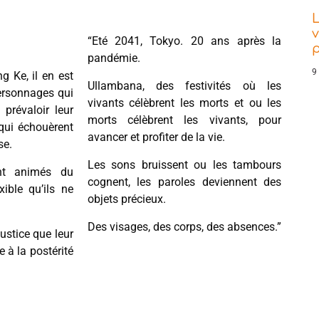
L
v
“Eté 2041, Tokyo. 20 ans après la
pandémie.
9
 Ke, il en est
Ullambana, des festivités où les
ersonnages qui
vivants célèbrent les morts et ou les
 prévaloir leur
morts célèbrent les vivants, pour
 qui échouèrent
avancer et profiter de la vie.
se.
Les sons bruissent ou les tambours
nt animés du
cognent, les paroles deviennent des
ible qu’ils ne
objets précieux.
Des visages, des corps, des absences.”
justice que leur
 à la postérité