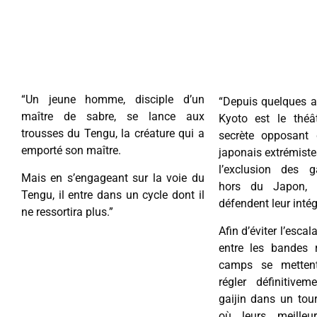
“Un jeune homme, disciple d’un
“Depuis quelques an
maître de sabre, se lance aux
Kyoto est le théâ
trousses du Tengu, la créature qui a
secrète opposant 
emporté son maître.
japonais extrémiste
l’exclusion des ga
Mais en s’engageant sur la voie du
hors du Japon, e
Tengu, il entre dans un cycle dont il
défendent leur intég
ne ressortira plus.”
Afin d’éviter l’escal
entre les bandes r
camps se mettent
régler définitive
gaijin dans un tou
où leurs meilleur