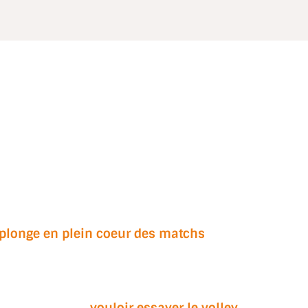
plonge en plein coeur des matchs
.
sables, ce qui permet finalement de
me beaucoup, à
vouloir essayer le volley