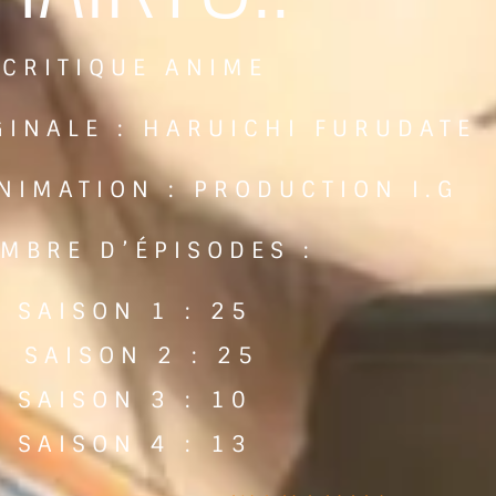
CRITIQUE ANIME
GINALE : HARUICHI FURUDATE
NIMATION : PRODUCTION I.G
MBRE D’ÉPISODES :
SAISON 1 : 25
SAISON 2 : 25
SAISON 3 : 10
SAISON 4 : 13