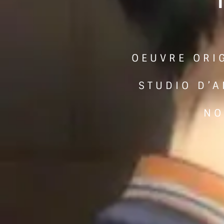
OEUVRE ORI
STUDIO D’A
NO