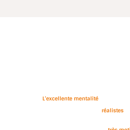
L’excellente mentalité
des joueurs
Les matchs sont plutôt
réalistes
, 
Cet anime a quelque chose de
très mot