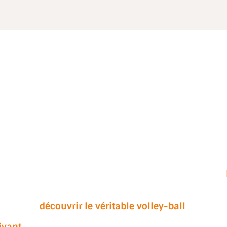
 et leur rage de vaincre est communicative et vous
pas de « techniques spéciales » ou de choses irréali
découvrir le véritable volley-ball
.
ivant
, et vous pourriez bien vous surprendre, com